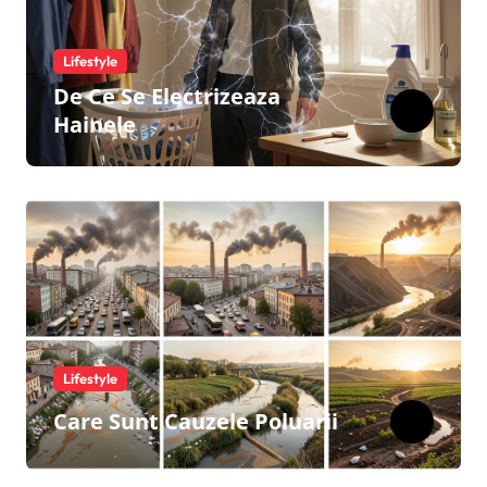
Lifestyle
De Ce Se Electrizeaza
Hainele
Lifestyle
Care Sunt Cauzele Poluarii