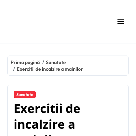
Sari
la
conținut
Prima pagină
Sanatate
Exercitii de incalzire a mainilor
Sanatate
Exercitii de
incalzire a