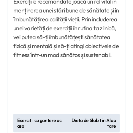
Exercițiile recomandate joacă un rol vital în
menținerea unei stări bune de sănătate și în
îmbunătățirea calității vieții. Prin includerea
unei varietăți de exerciții în rutina ta zilnică,
vei putea să-ți îmbunătățești sănătatea
fizică și mentală și să-ți atingi obiectivele de
fitness într-un mod sănătos și sustenabil.
N
Exercitii cu gantere ac
Dieta de Slabit in Alap
asa
tare
a